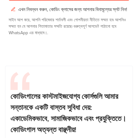
এখন নিবন্ধন করুন, কোডিং ক্লাসের জন্য আপনার বিনামূল্যের স্লট নিন!
সাইন আপ করে, আপনি
পরিষেবার শর্তাবলী
এবং
গোপনীয়তা নীতিতে সম্মত হন৷
আপনিও
সম্মত হন যে আপনার পিতামাতার সম্মতি রয়েছে৷ গুরুত্বপূর্ণ আপডেট পাঠানো হবে
WhatsApp এর মাধ্যমে।.
কোডিংগালের কাস্টমাইজযোগ্য কোর্সগুলি আমার
সন্তানকে একটি বাস্তব সুবিধা দেয়:
একাডেমিকভাবে, সামাজিকভাবে এবং প্রযুক্তিতে।
কোডিংগাল অত্যন্ত বাঞ্ছনীয়!